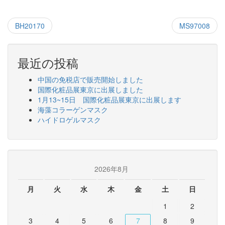
投
BH20170
MS97008
稿
ナ
最近の投稿
ビ
中国の免税店で販売開始しました
ゲ
国際化粧品展東京に出展しました
1月13~15日 国際化粧品展東京に出展します
ー
海藻コラーゲンマスク
シ
ハイドロゲルマスク
ョ
ン
2026年8月
月
火
水
木
金
土
日
1
2
3
4
5
6
7
8
9