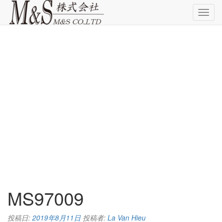
ナ
ビ
ゲ
ー
シ
ョ
ン
切
り
替
え
コ
ン
テ
MS97009
ン
ツ
へ
投稿日:
2019年8月11日
投稿者:
La Van Hieu