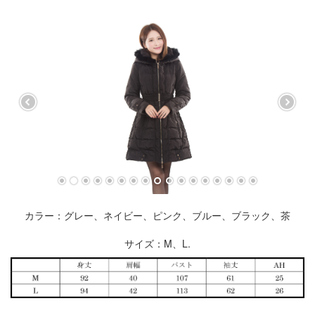
ス
キ
ッ
プ
カラー：グレー、ネイビー、ピンク、ブルー、ブラック、茶
サイズ：M、L.