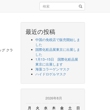
検
索:
最近の投稿
中国の免税店で販売開始しま
した
国際化粧品展東京に出展しま
ッグ クラ
した
1月13~15日 国際化粧品展
東京に出展します
海藻コラーゲンマスク
ハイドロゲルマスク
2026年8月
月
火
水
木
金
土
日