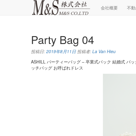
会社概要
不動
コ
ン
テ
Party Bag 04
ン
ツ
へ
投稿日:
2019年8月11日
投稿者:
La Van Hieu
ス
キ
ASHILL パーティーバッグ – 卒業式バック 結婚式 
ッ
ッチバッグ お呼ばれドレス
プ